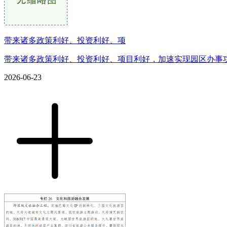
带来诸多政策利好、投资利好、项
带来诸多政策利好、投资利好、项目利好，加速实现园区办事功
2026-06-23