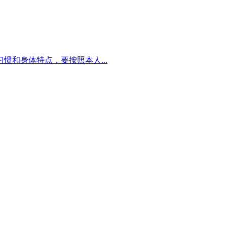
和身体特点，要按照本人...