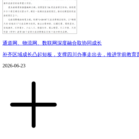
通道网、物流网、数联网深度融合取协同成长
补齐区域成长凸起短板，支撑四川办事走出去，推进学前教育普
2026-06-23