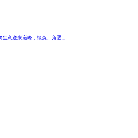
意送来巅峰，锻炼、角逐...