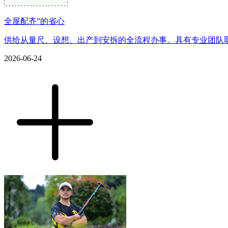
全屋配齐”的省心
供给从量尺、设想、出产到安拆的全流程办事。具有专业团队取
2026-06-24