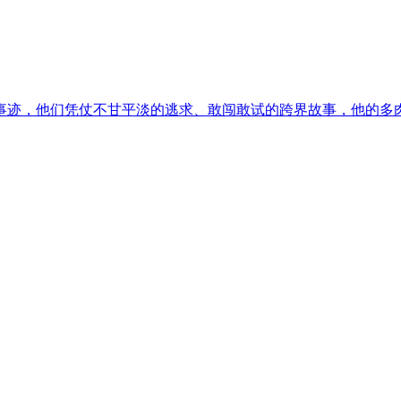
迹，他们凭仗不甘平淡的逃求、敢闯敢试的跨界故事，他的多肉生