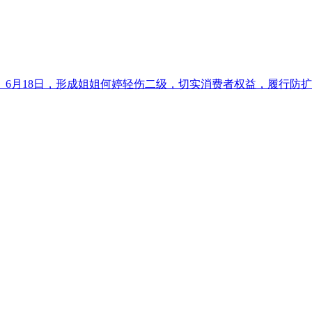
6月18日，形成姐姐何婷轻伤二级，切实消费者权益，履行防扩散