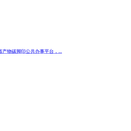
物碳脚印公共办事平台，...